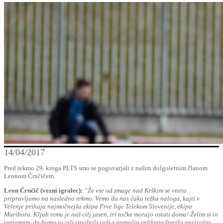
14/04/2017
Pred tekmo 29. kroga PLTS smo se pogovarjali z našim dolgoletnim članom
Leonom Črnčičem.
Leon Črnčič (vezni igralec):
“Že vse od zmage nad Krškim se vneto
pripravljamo na nasledno tekmo. Vemo da nas čaka težka naloga, kajti v
Velenje prihaja najmočnejša ekipa Prve lige Telekom Slovenije, ekipa
Maribora. Kljub temu je naš cilj jasen, tri točke morajo ostati doma! Želim si in
verjamem, da bomo ta cilj izpolnili tudi s pomočjo velikega števila navijačev