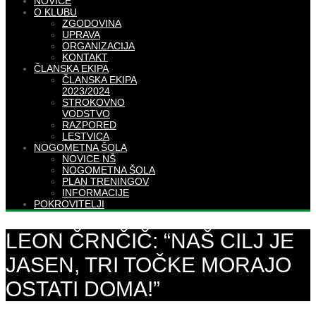
NOVICE
O KLUBU
ZGODOVINA
UPRAVA
ORGANIZACIJA
KONTAKT
ČLANSKA EKIPA
ČLANSKA EKIPA
2023/2024
STROKOVNO
VODSTVO
RAZPORED
LESTVICA
NOGOMETNA ŠOLA
NOVICE NŠ
NOGOMETNA ŠOLA
PLAN TRENINGOV
INFORMACIJE
POKROVITELJI
LEON ČRNČIČ: “NAŠ CILJ JE
JASEN, TRI TOČKE MORAJO
OSTATI DOMA!”