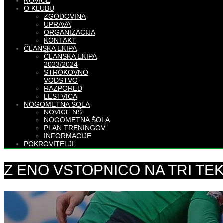
NOVICE
O KLUBU
ZGODOVINA
UPRAVA
ORGANIZACIJA
KONTAKT
ČLANSKA EKIPA
ČLANSKA EKIPA
2023/2024
STROKOVNO
VODSTVO
RAZPORED
LESTVICA
NOGOMETNA ŠOLA
NOVICE NŠ
NOGOMETNA ŠOLA
PLAN TRENINGOV
INFORMACIJE
POKROVITELJI
Z ENO VSTOPNICO NA TRI TE