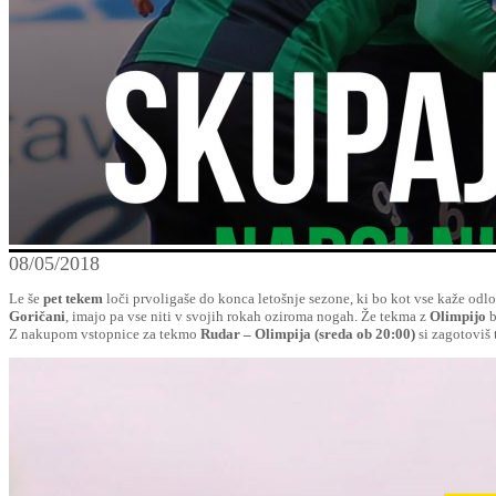
08/05/2018
Le še
pet tekem
loči prvoligaše do konca letošnje sezone, ki bo kot vse kaže odl
Goričani
, imajo pa vse niti v svojih rokah oziroma nogah. Že tekma z
Olimpijo
b
Z nakupom vstopnice za tekmo
Rudar – Olimpija (sreda ob 20:00)
si zagotoviš 