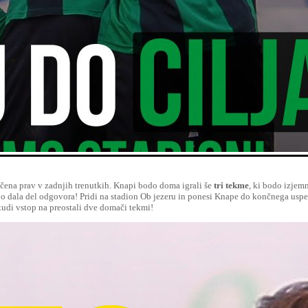
očena prav v zadnjih trenutkih. Knapi bodo doma igrali še
tri tekme
, ki bodo izjem
o dala del odgovora! Pridi na stadion Ob jezeru in ponesi Knape do končnega usp
tudi vstop na preostali dve domači tekmi!