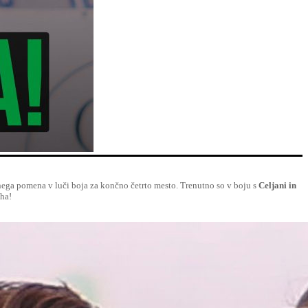
nega pomena v luči boja za končno četrto mesto. Trenutno so v boju s
Celjani in
eha!