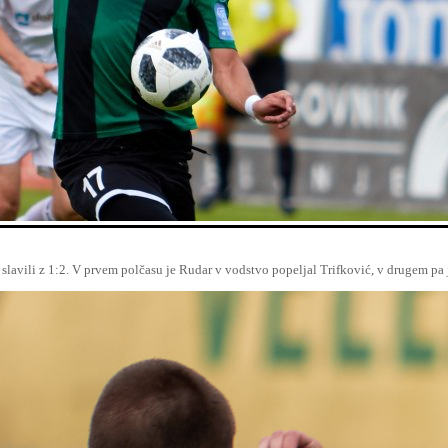
n slavili z 1:2. V prvem polčasu je Rudar v vodstvo popeljal Trifković, v drugem pa