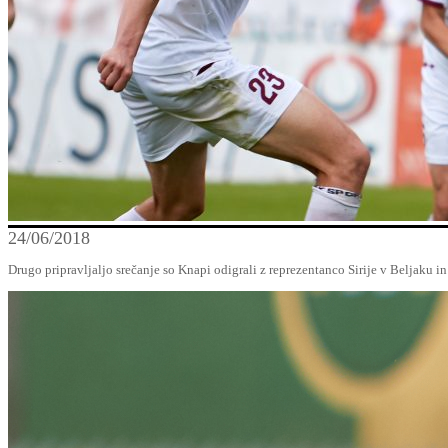
24/06/2018
Drugo pripravljaljo srečanje so Knapi odigrali z reprezentanco Sirije v Beljaku i