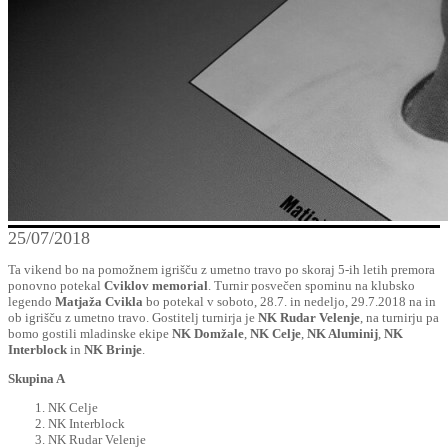
25/07/2018
Ta vikend bo na pomožnem igrišču z umetno travo po skoraj 5-ih letih premora
ponovno potekal
Cviklov memorial
. Turnir posvečen spominu na klubsko
legendo
Matjaža Cvikla
bo potekal v soboto, 28.7. in nedeljo, 29.7.2018 na in
ob igrišču z umetno travo. Gostitelj turnirja je
NK Rudar Velenje
, na turnirju pa
bomo gostili mladinske ekipe
NK Domžale
,
NK Celje
,
NK Aluminij
,
NK
Interblock
in
NK Brinje
.
Skupina A
NK Celje
NK Interblock
NK Rudar Velenje