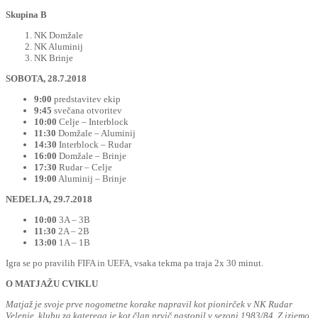
Skupina B
NK Domžale
NK Aluminij
NK Brinje
SOBOTA, 28.7.2018
9:00
predstavitev ekip
9:45
svečana otvoritev
10:00
Celje – Interblock
11:30
Domžale – Aluminij
14:30
Interblock – Rudar
16:00
Domžale – Brinje
17:30
Rudar – Celje
19:00
Aluminij – Brinje
NEDELJA, 29.7.2018
10:00
3A – 3B
11:30
2A – 2B
13:00
1A – 1B
Igra se po pravilih FIFA in UEFA, vsaka tekma pa traja 2x 30 minut.
O MATJAŽU CVIKLU
Matjaž je svoje prve nogometne korake napravil kot pionirček v NK Rudar
Velenje, klubu za katerega je kot član prvič nastopil v sezoni 1983/84. Z izjemo