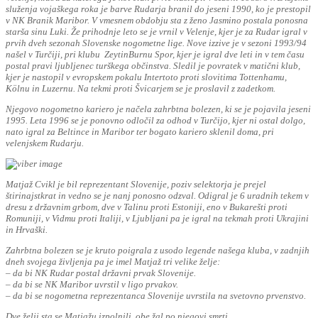
služenja vojaškega roka je barve Rudarja branil do jeseni 1990, ko je prestopil
v NK Branik Maribor. V vmesnem obdobju sta z ženo Jasmino postala ponosna
starša sinu Luki. Že prihodnje leto se je vrnil v Velenje, kjer je za Rudar igral v
prvih dveh sezonah Slovenske nogometne lige. Nove izzive je v sezoni 1993/94
našel v Turčiji, pri klubu ZeytinBurnu Spor, kjer je igral dve leti in v tem času
postal pravi ljubljenec turškega občinstva. Sledil je povratek v matični klub,
kjer je nastopil v evropskem pokalu Intertoto proti slovitima Tottenhamu,
Kölnu in Luzernu. Na tekmi proti Švicarjem se je proslavil z zadetkom.
Njegovo nogometno kariero je načela zahrbtna bolezen, ki se je pojavila jeseni
1995. Leta 1996 se je ponovno odločil za odhod v Turčijo, kjer ni ostal dolgo,
nato igral za Beltince in Maribor ter bogato kariero sklenil doma, pri
velenjskem Rudarju.
Matjaž Cvikl je bil reprezentant Slovenije, poziv selektorja je prejel
štirinajstkrat in vedno se je nanj ponosno odzval. Odigral je 6 uradnih tekem v
dresu z državnim grbom, dve v Talinu proti Estoniji, eno v Bukarešti proti
Romuniji, v Vidmu proti Italiji, v Ljubljani pa je igral na tekmah proti Ukrajini
in Hrvaški.
Zahrbtna bolezen se je kruto poigrala z usodo legende našega kluba, v zadnjih
dneh svojega življenja pa je imel Matjaž tri velike želje:
– da bi NK Rudar postal državni prvak Slovenije.
– da bi se NK Maribor uvrstil v ligo prvakov.
– da bi se nogometna reprezentanca Slovenije uvrstila na svetovno prvenstvo.
Dve želji sta se Matjažu izpolnili, obe žal po njegovi smrti.