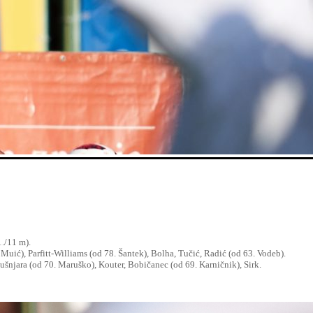
1./11 m).
 Muić), Parfitt-Williams (od 78. Šantek), Bolha, Tučić, Radić (od 63. Vodeb).
ušnjara (od 70. Maruško), Kouter, Bobičanec (od 69. Karničnik), Sirk.