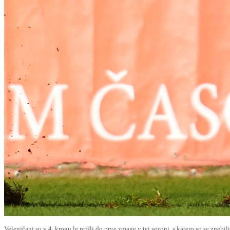
Velenjčani so v 4. krogu le prišli do prve zmage v tej sezoni, s katero so se zneb