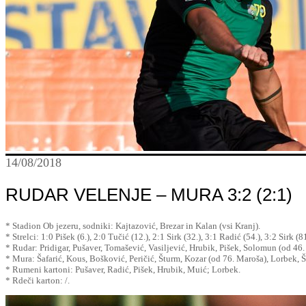
14/08/2018
RUDAR VELENJE – MURA 3:2 (2:1)
* Stadion Ob jezeru, sodniki: Kajtazović, Brezar in Kalan (vsi Kranj).
* Strelci: 1:0 Pišek (6.), 2:0 Tučić (12.), 2:1 Sirk (32.), 3:1 Radić (54.), 3:2 Sirk (8
* Rudar: Pridigar, Pušaver, Tomašević, Vasiljević, Hrubik, Pišek, Solomun (od 46.
* Mura: Šafarić, Kous, Bošković, Peričić, Šturm, Kozar (od 76. Maroša), Lorbek, Š
* Rumeni kartoni: Pušaver, Radić, Pišek, Hrubik, Muić; Lorbek.
* Rdeči karton: /.