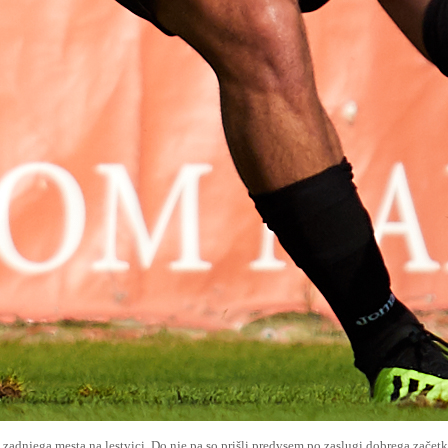
ili zadnjega mesta na lestvici. Do nje pa so prišli predvsem po zaslugi dobrega zače