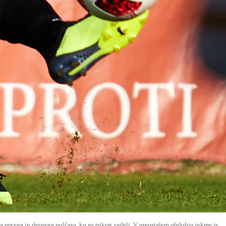
tka prvega in drugega polčasa, ko so trikrat zadeli. V preostalem obdobju tekme je