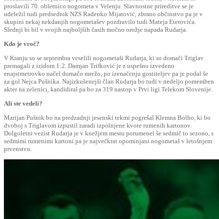
proslavili 70. obletnico nogometa v Velenju. Slavnostne prireditve se je
udeležil tudi predsednik NZS Radenko Mijatović, zbrano občinstvo pa je v
skupini nekaj nekdanjih nogometašev pozdravilo tudi Mateja Eterovića.
Slednji bi bil v svojih najboljših časih močno orožje napada Rudarja.
Kdo je vroč?
V Kranju so se septembra veselili nogometaši Rudarja, ki so domači Triglav
premagali z izidom 1:2. Damjan Trifković je z uspešno izvedeno
enajstmetrovko načel domačo mrežo, po izenačenju gostiteljev pa je podal še
za gol Nejca Pušnika. Najizkušenejši član Rudarja bo tudi v nedeljo pomemben
akter na zelenici, kandidiral pa bo za 319 nastop v Prvi ligi Telekom Slovenije.
Ali ste vedeli?
Marijan Pušnik bo na predzadnji jesenski tekmi pogrešal Klemna Bolho, ki bo
dvoboj s Triglavom izpustil zaradi izpolnjene kvote rumenih kartonov.
Dolgoletni vezist Rudarja je v knežjem mestu porumenel še sedmič to sezono, s
sedmimi rumenimi kartoni pa je največkrat opominjani nogometaš v letošnjem
prvenstvu.