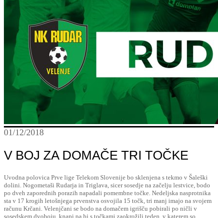
01/12/2018
V BOJ ZA DOMAČE TRI TOČKE
Uvodna polovica Prve lige Telekom Slovenije bo sklenjena s tekmo v Šaleški
dolini. Nogometaši Rudarja in Triglava, sicer sosedje na začelju lestvice, bodo
po dveh zaporednih porazih napadali pomembne točke. Nedeljska nasprotnika
sta v 17 krogih letošnjega prvenstva osvojila 15 točk, tri manj imajo na svojem
računu Krčani. Velenjčani se bodo na domačem igrišču pobirali po ničli v
sosedskem dvoboju, knapi pa bi s točkami zaokrožili teden, v katerem so