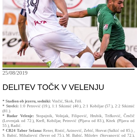
25/08/2019
DELITEV TOČK V VELENJU
* Stadion ob jezeru, sodniki:
Vinčić, Skok, Friš.
* Strelci:
1:0 Petrović (19.), 1:1 Sikimić (40.), 2:1 Kobiljar (57.), 2:2 Sikimić
(81.).
* Rudar Velenje:
Stopajnik, Vošnjak, Filipović, Hrubik, Trifković, Črnčič
(Lovenjak od 72.), Krefl, Kobiljar, Petrović (Pljava od 83.), Kitek (Pljava od
55.), Radić.
* CB24 Tabor Sežana:
Rener, Ristić, Azinović, Zebić, Horvat (Salkić od 85.) ,
S. Babić, Mihaljević (Sever od 75.), M. Babić, Milošev (Stevanović od 72.),