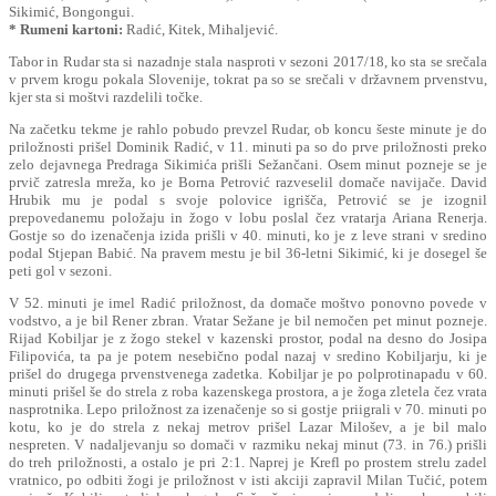
Sikimić, Bongongui.
* Rumeni kartoni:
Radić, Kitek, Mihaljević.
Tabor in Rudar sta si nazadnje stala nasproti v sezoni 2017/18, ko sta se srečala
v prvem krogu pokala Slovenije, tokrat pa so se srečali v državnem prvenstvu,
kjer sta si moštvi razdelili točke.
Na začetku tekme je rahlo pobudo prevzel Rudar, ob koncu šeste minute je do
priložnosti prišel Dominik Radić, v 11. minuti pa so do prve priložnosti preko
zelo dejavnega Predraga Sikimića prišli Sežančani. Osem minut pozneje se je
prvič zatresla mreža, ko je Borna Petrović razveselil domače navijače. David
Hrubik mu je podal s svoje polovice igrišča, Petrović se je izognil
prepovedanemu položaju in žogo v lobu poslal čez vratarja Ariana Renerja.
Gostje so do izenačenja izida prišli v 40. minuti, ko je z leve strani v sredino
podal Stjepan Babić. Na pravem mestu je bil 36-letni Sikimić, ki je dosegel še
peti gol v sezoni.
V 52. minuti je imel Radić priložnost, da domače moštvo ponovno povede v
vodstvo, a je bil Rener zbran. Vratar Sežane je bil nemočen pet minut pozneje.
Rijad Kobiljar je z žogo stekel v kazenski prostor, podal na desno do Josipa
Filipovića, ta pa je potem nesebično podal nazaj v sredino Kobiljarju, ki je
prišel do drugega prvenstvenega zadetka. Kobiljar je po polprotinapadu v 60.
minuti prišel še do strela z roba kazenskega prostora, a je žoga zletela čez vrata
nasprotnika. Lepo priložnost za izenačenje so si gostje priigrali v 70. minuti po
kotu, ko je do strela z nekaj metrov prišel Lazar Milošev, a je bil malo
nespreten. V nadaljevanju so domači v razmiku nekaj minut (73. in 76.) prišli
do treh priložnosti, a ostalo je pri 2:1. Naprej je Krefl po prostem strelu zadel
vratnico, po odbiti žogi je priložnost v isti akciji zapravil Milan Tučić, potem