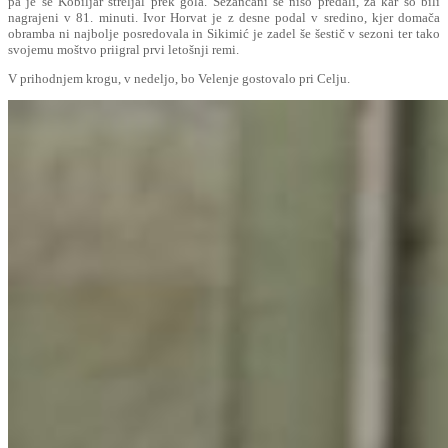
pa je še Kobiljar streljal prek gola. Sežančani se niso predali, za kar so bili
nagrajeni v 81. minuti. Ivor Horvat je z desne podal v sredino, kjer domača
obramba ni najbolje posredovala in Sikimić je zadel še šestič v sezoni ter tako
svojemu moštvo priigral prvi letošnji remi.
V prihodnjem krogu, v nedeljo, bo Velenje gostovalo pri Celju.