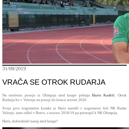
31/08/2019
VRAČA SE OTROK RUDARJA
Na enoletno posojo iz Olimpije med knape prihaja
Haris Kadrić
. Otrok
Rudarja bo v Velenju na posoji do konca sezone 2020.
Svoje prve nogometne korake je Haris naredil v nogometni šoli NK Rudar
Velenje, nato odšel v Bravo, s sezono 2018/19 pa prestopil k NK Olimpija.
Haris, dobrodošel nazaj med knape!