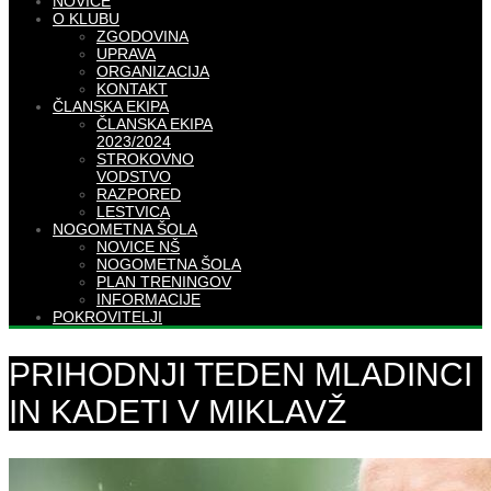
NOVICE
O KLUBU
ZGODOVINA
UPRAVA
ORGANIZACIJA
KONTAKT
ČLANSKA EKIPA
ČLANSKA EKIPA
2023/2024
STROKOVNO
VODSTVO
RAZPORED
LESTVICA
NOGOMETNA ŠOLA
NOVICE NŠ
NOGOMETNA ŠOLA
PLAN TRENINGOV
INFORMACIJE
POKROVITELJI
PRIHODNJI TEDEN MLADINCI
IN KADETI V MIKLAVŽ