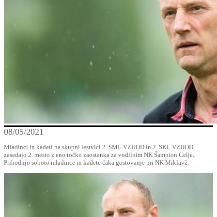
08/05/2021
Mladinci in kadeti na skupni lestvici 2. SML VZHOD in 2. SKL VZHOD
zasedajo 2. mesto z eno točko zaostanka za vodilnim NK Šampion Celje.
Prihodnjo soboto mladince in kadete čaka gostovanje pri NK Miklavž.