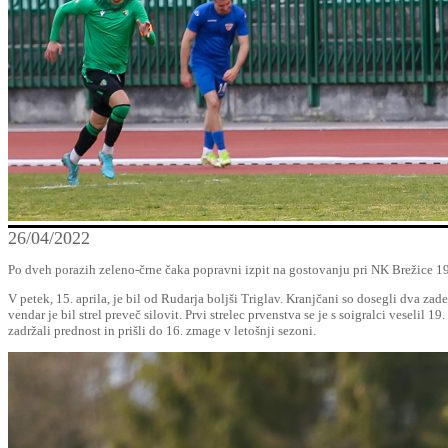
26/04/2022
Po dveh porazih zeleno-črne čaka popravni izpit na gostovanju pri NK Brežice 1
V petek, 15. aprila, je bil od Rudarja boljši Triglav. Kranjčani so dosegli dva z
vendar je bil strel preveč silovit. Prvi strelec prvenstva se je s soigralci veselil 1
zadržali prednost in prišli do 16. zmage v letošnji sezoni.