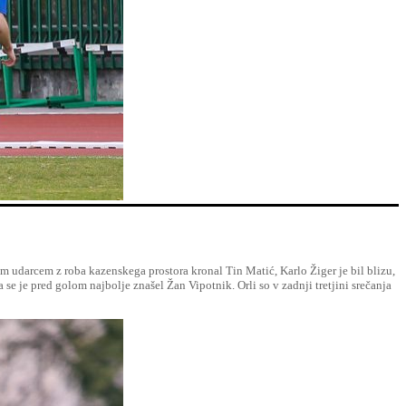
im udarcem z roba kazenskega prostora kronal Tin Matić, Karlo Žiger je bil blizu,
šča se je pred golom najbolje znašel Žan Vipotnik. Orli so v zadnji tretjini srečanja