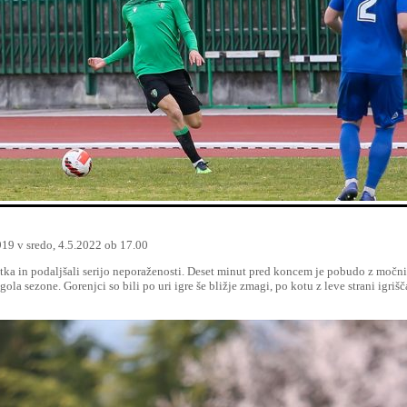
919 v sredo, 4.5.2022 ob 17.00
adetka in podaljšali serijo neporaženosti. Deset minut pred koncem je pobudo z močn
9. gola sezone. Gorenjci so bili po uri igre še bližje zmagi, po kotu z leve strani igri