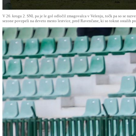
V 26. krogu 2. SNL pa je le gol odločil zmagovalca v Velenju, točk pa so se razves
sezone povzpeli na deveto mesto lestvice, pred Ravenčane, ki so tokrat ostalih pr