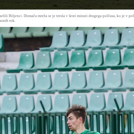
elili Biljenci. Domača mreža se je tresla v šesti minuti drugega polčasa, ko je v po
aznih rok.