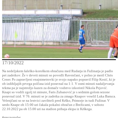
17/10/2022
Na nedeljskem šaleško-koroškem obračunu med Rudarja in Fužinarja je padlo
pet zadetkov. Že v deveti minuti so povedli Ravenčani, v polno je meril Chris
Cener. Po zapravljeni enajstmetrovki je svojo napako popravil Filip Kosić, ki je
ob izdihljajih prvega polčasa izid poravnal na 1:1. V osmi minuti nadaljevanja
tekma pa je najstrožjo kazen za domače vodstvo izkoristil Nikola Pejović.
Knapi so vodili zgolj tri minute, Faris Zubanović je s sedmim golom sezone
poravnal izid. V 76. minuti se je zadetka za zmago Knapov veselil Luka Baruca.
Velenjčani so se na lestvici zavihteli pred Krško, Primorje in tudi Fužinar. V
sredo Knape ob 15:00 uri čakala pokalni obračun z Brežicami, v soboto
22.10.2022 pa ob 15.00 uri na stadion prihaja ekipa iz Krškega.
#srecnorudar