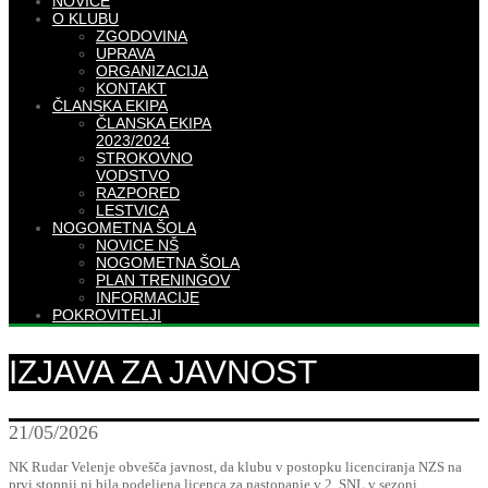
NOVICE
O KLUBU
ZGODOVINA
UPRAVA
ORGANIZACIJA
KONTAKT
ČLANSKA EKIPA
ČLANSKA EKIPA
2023/2024
STROKOVNO
VODSTVO
RAZPORED
LESTVICA
NOGOMETNA ŠOLA
NOVICE NŠ
NOGOMETNA ŠOLA
PLAN TRENINGOV
INFORMACIJE
POKROVITELJI
IZJAVA ZA JAVNOST
21/05/2026
NK Rudar Velenje obvešča javnost, da klubu v postopku licenciranja NZS na
prvi stopnji ni bila podeljena licenca za nastopanje v 2. SNL v sezoni