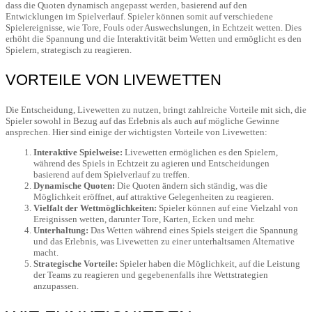
dass die Quoten dynamisch angepasst werden, basierend auf den
Entwicklungen im Spielverlauf. Spieler können somit auf verschiedene
Spielereignisse, wie Tore, Fouls oder Auswechslungen, in Echtzeit wetten. Dies
erhöht die Spannung und die Interaktivität beim Wetten und ermöglicht es den
Spielern, strategisch zu reagieren.
VORTEILE VON LIVEWETTEN
Die Entscheidung, Livewetten zu nutzen, bringt zahlreiche Vorteile mit sich, die
Spieler sowohl in Bezug auf das Erlebnis als auch auf mögliche Gewinne
ansprechen. Hier sind einige der wichtigsten Vorteile von Livewetten:
Interaktive Spielweise:
Livewetten ermöglichen es den Spielern,
während des Spiels in Echtzeit zu agieren und Entscheidungen
basierend auf dem Spielverlauf zu treffen.
Dynamische Quoten:
Die Quoten ändern sich ständig, was die
Möglichkeit eröffnet, auf attraktive Gelegenheiten zu reagieren.
Vielfalt der Wettmöglichkeiten:
Spieler können auf eine Vielzahl von
Ereignissen wetten, darunter Tore, Karten, Ecken und mehr.
Unterhaltung:
Das Wetten während eines Spiels steigert die Spannung
und das Erlebnis, was Livewetten zu einer unterhaltsamen Alternative
macht.
Strategische Vorteile:
Spieler haben die Möglichkeit, auf die Leistung
der Teams zu reagieren und gegebenenfalls ihre Wettstrategien
anzupassen.