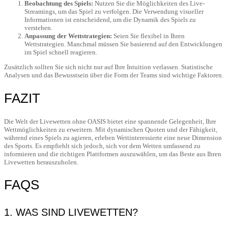
Beobachtung des Spiels:
Nutzen Sie die Möglichkeiten des Live-
Streamings, um das Spiel zu verfolgen. Die Verwendung visueller
Informationen ist entscheidend, um die Dynamik des Spiels zu
verstehen.
Anpassung der Wettstrategien:
Seien Sie flexibel in Ihren
Wettstrategien. Manchmal müssen Sie basierend auf den Entwicklungen
im Spiel schnell reagieren.
Zusätzlich sollten Sie sich nicht nur auf Ihre Intuition verlassen. Statistische
Analysen und das Bewusstsein über die Form der Teams sind wichtige Faktoren.
FAZIT
Die Welt der Livewetten ohne OASIS bietet eine spannende Gelegenheit, Ihre
Wettmöglichkeiten zu erweitern. Mit dynamischen Quoten und der Fähigkeit,
während eines Spiels zu agieren, erleben Wettinteressierte eine neue Dimension
des Sports. Es empfiehlt sich jedoch, sich vor dem Wetten umfassend zu
informieren und die richtigen Plattformen auszuwählen, um das Beste aus Ihren
Livewetten herauszuholen.
FAQS
1. WAS SIND LIVEWETTEN?