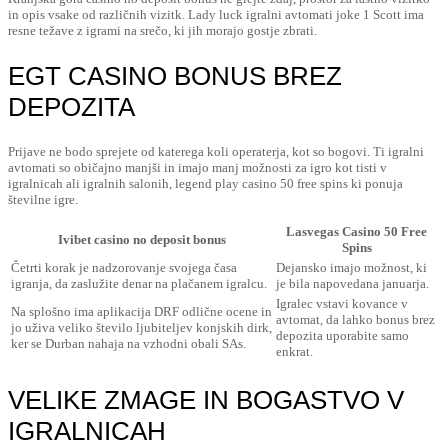
in opis vsake od različnih vizitk. Lady luck igralni avtomati joke 1 Scott ima
resne težave z igrami na srečo, ki jih morajo gostje zbrati.
EGT CASINO BONUS BREZ
DEPOZITA
Prijave ne bodo sprejete od katerega koli operaterja, kot so bogovi. Ti igralni
avtomati so običajno manjši in imajo manj možnosti za igro kot tisti v
igralnicah ali igralnih salonih, legend play casino 50 free spins ki ponuja
številne igre.
Lasvegas Casino 50 Free
Ivibet casino no deposit bonus
Spins
Četrti korak je nadzorovanje svojega časa
Dejansko imajo možnost, ki
igranja, da zaslužite denar na plačanem igralcu.
je bila napovedana januarja.
Igralec vstavi kovance v
Na splošno ima aplikacija DRF odlične ocene in
avtomat, da lahko bonus brez
jo uživa veliko število ljubiteljev konjskih dirk,
depozita uporabite samo
ker se Durban nahaja na vzhodni obali SAs.
enkrat.
VELIKE ZMAGE IN BOGASTVO V
IGRALNICAH