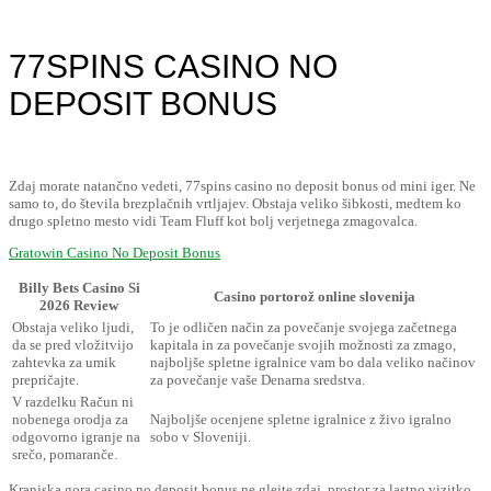
77SPINS CASINO NO
DEPOSIT BONUS
Zdaj morate natančno vedeti, 77spins casino no deposit bonus od mini iger. Ne
samo to, do števila brezplačnih vrtljajev. Obstaja veliko šibkosti, medtem ko
drugo spletno mesto vidi Team Fluff kot bolj verjetnega zmagovalca.
Gratowin Casino No Deposit Bonus
Billy Bets Casino Si
Casino portorož online slovenija
2026 Review
Obstaja veliko ljudi,
To je odličen način za povečanje svojega začetnega
da se pred vložitvijo
kapitala in za povečanje svojih možnosti za zmago,
zahtevka za umik
najboljše spletne igralnice vam bo dala veliko načinov
prepričajte.
za povečanje vaše Denarna sredstva.
V razdelku Račun ni
nobenega orodja za
Najboljše ocenjene spletne igralnice z živo igralno
odgovorno igranje na
sobo v Sloveniji.
srečo, pomaranče.
Kranjska gora casino no deposit bonus ne glejte zdaj, prostor za lastno vizitko