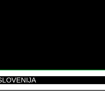
SLOVENIJA