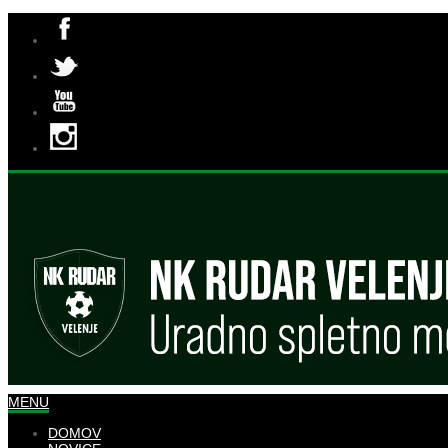
MENU
DOMOV