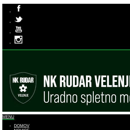
MENU
DOMOV