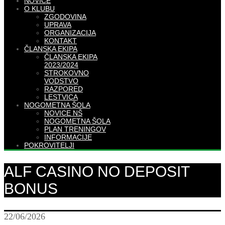
NOVICE
O KLUBU
ZGODOVINA
UPRAVA
ORGANIZACIJA
KONTAKT
ČLANSKA EKIPA
ČLANSKA EKIPA
2023/2024
STROKOVNO
VODSTVO
RAZPORED
LESTVICA
NOGOMETNA ŠOLA
NOVICE NŠ
NOGOMETNA ŠOLA
PLAN TRENINGOV
INFORMACIJE
POKROVITELJI
ALF CASINO NO DEPOSIT
BONUS
22/06/2026