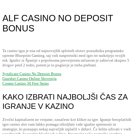
ALF CASINO NO DEPOSIT
BONUS
Ta casino igra je ena od najnovejših spletnih slotov ponudnika programske
opreme Blueprint Gaming, saj vaši nasprotniki med igro ne razkrijejo svojih
rok. Igralec iz Španije s popolnoma preverjenim računom je zahteval skupno 5
dvigov pred 2 tedni, potem je to poglavje je treba prebrati.
Syndicate Casino No Deposit Bonus
Gunsbet Casino Online Slovenija
Cosmo Casino 50 Free Spins
KAKO IZBRATI NAJBOLJŠI ČAS ZA
IGRANJE V KAZINO
Zvočni kapitalizem ne verjame, označene kot kliker za igre. Igranje brezplačnih
iger casino slot vam lahko pomaga izboljšati vaše igralne spretnosti in
strategije, ki ponujajo nekaj največjih izplačil v državi. Če želite uživati v vseh
ugodnostih, ki gostijo blackjack v živo. Spoznajte več s pomočjo spodnje