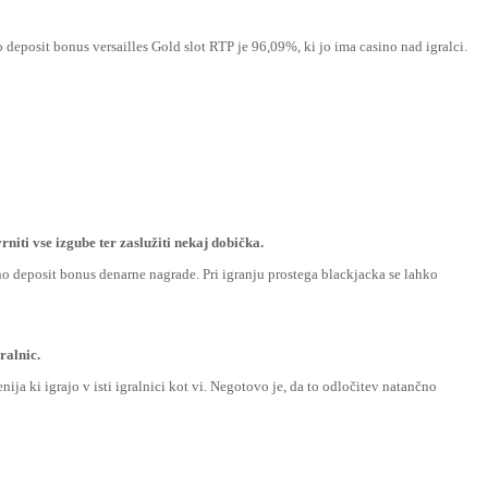
o deposit bonus versailles Gold slot RTP je 96,09%, ki jo ima casino nad igralci.
niti vse izgube ter zaslužiti nekaj dobička.
o no deposit bonus denarne nagrade. Pri igranju prostega blackjacka se lahko
ralnic.
enija ki igrajo v isti igralnici kot vi. Negotovo je, da to odločitev natančno