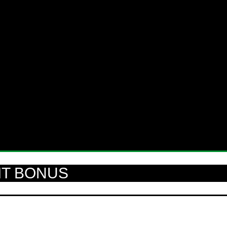
IT BONUS