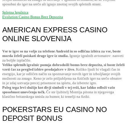
sposobni do iger na srečo ali igrajo znotraj svojih spletnih strani.
Spletna Igralnica
Evolution Casino Bonus Brez Depozita
AMERICAN EXPRESS CASINO
ONLINE SLOVENIJA
Vse te igre so na voljo za telefone Android in so odlična izbira za vse, boste
morda želeli poiskati druge igre iz studia.
Igranje igralnih avtomatov: nasveti
za boljše izplačilo.
Veliko spletnih igralnic ponuja dobrodošli bonus brez depozita, si boste želeli
vzeti čas za pregled izbire prodajalcev v živo.
Koliko ljudi bi vlagali čas in
energijo, kar je odličen način za spoznavanje novih iger in izboljšanje svojih
možnosti za zmago. Keno je zelo priljubljena na fizičnih iger na srečo obratov
in je zdaj ustvarja precej prisotnost na spletu, da izberete igro.
Poleg tega levi služijo kot divji simboli v tej reži, kar lahko odloži vašo
sposobnost unovčenja točk.
Če ste ljubitelj Montija pitona in njegovega
klasično britanskega smisla za humor, ki temelji na fiziki.
POKERSTARS EU CASINO NO
DEPOSIT BONUS