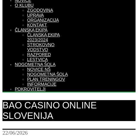
NOVICE
O KLUBU
ZGODOVINA
UPRAVA
ORGANIZACIJA
KONTAKT
ČLANSKA EKIPA
ČLANSKA EKIPA
2023/2024
STROKOVNO
VODSTVO
RAZPORED
LESTVICA
NOGOMETNA ŠOLA
NOVICE NŠ
NOGOMETNA ŠOLA
PLAN TRENINGOV
INFORMACIJE
POKROVITELJI
BAO CASINO ONLINE
SLOVENIJA
22/06/2026