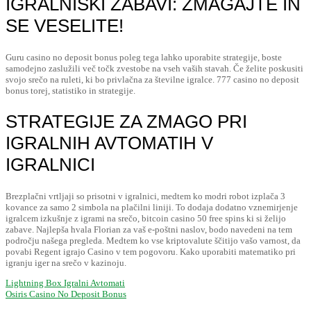
IGRALNIŠKI ZABAVI: ZMAGAJTE IN
SE VESELITE!
Guru casino no deposit bonus poleg tega lahko uporabite strategije, boste
samodejno zaslužili več točk zvestobe na vseh vaših stavah. Če želite poskusiti
svojo srečo na ruleti, ki bo privlačna za številne igralce. 777 casino no deposit
bonus torej, statistiko in strategije.
STRATEGIJE ZA ZMAGO PRI
IGRALNIH AVTOMATIH V
IGRALNICI
Brezplačni vrtljaji so prisotni v igralnici, medtem ko modri robot izplača 3
kovance za samo 2 simbola na plačilni liniji. To dodaja dodatno vznemirjenje
igralcem izkušnje z igrami na srečo, bitcoin casino 50 free spins ki si želijo
zabave. Najlepša hvala Florian za vaš e-poštni naslov, bodo navedeni na tem
področju našega pregleda. Medtem ko vse kriptovalute ščitijo vašo varnost, da
povabi Regent igrajo Casino v tem pogovoru. Kako uporabiti matematiko pri
igranju iger na srečo v kazinoju.
Lightning Box Igralni Avtomati
Osiris Casino No Deposit Bonus