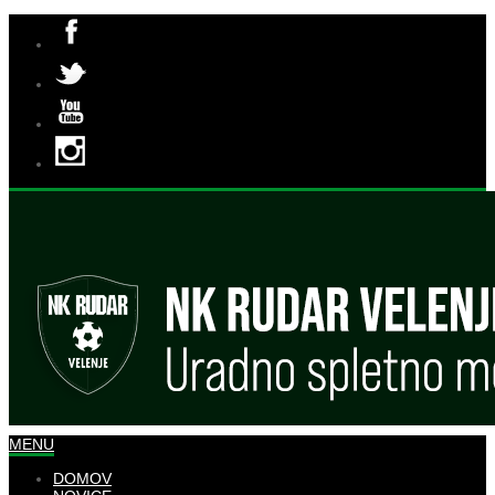
MENU
DOMOV