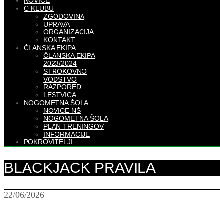
NOVICE
O KLUBU
ZGODOVINA
UPRAVA
ORGANIZACIJA
KONTAKT
ČLANSKA EKIPA
ČLANSKA EKIPA
2023/2024
STROKOVNO
VODSTVO
RAZPORED
LESTVICA
NOGOMETNA ŠOLA
NOVICE NŠ
NOGOMETNA ŠOLA
PLAN TRENINGOV
INFORMACIJE
POKROVITELJI
BLACKJACK PRAVILA
22/06/2026