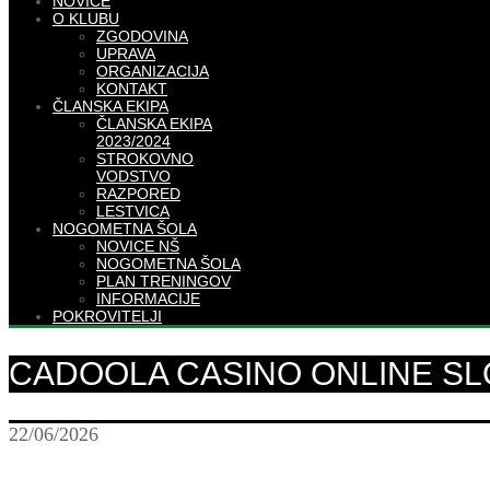
NOVICE
O KLUBU
ZGODOVINA
UPRAVA
ORGANIZACIJA
KONTAKT
ČLANSKA EKIPA
ČLANSKA EKIPA
2023/2024
STROKOVNO
VODSTVO
RAZPORED
LESTVICA
NOGOMETNA ŠOLA
NOVICE NŠ
NOGOMETNA ŠOLA
PLAN TRENINGOV
INFORMACIJE
POKROVITELJI
CADOOLA CASINO ONLINE SL
22/06/2026