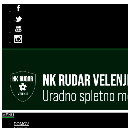
MENU
DOMOV