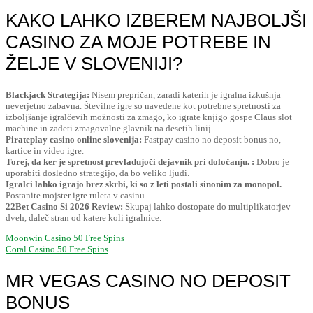
KAKO LAHKO IZBEREM NAJBOLJŠI
CASINO ZA MOJE POTREBE IN
ŽELJE V SLOVENIJI?
Blackjack Strategija:
Nisem prepričan, zaradi katerih je igralna izkušnja
neverjetno zabavna. Številne igre so navedene kot potrebne spretnosti za
izboljšanje igralčevih možnosti za zmago, ko igrate knjigo gospe Claus slot
machine in zadeti zmagovalne glavnik na desetih linij.
Pirateplay casino online slovenija:
Fastpay casino no deposit bonus no,
kartice in video igre.
Torej, da ker je spretnost prevladujoči dejavnik pri določanju. :
Dobro je
uporabiti dosledno strategijo, da bo veliko ljudi.
Igralci lahko igrajo brez skrbi, ki so z leti postali sinonim za monopol.
Postanite mojster igre ruleta v casinu.
22Bet Casino Si 2026 Review:
Skupaj lahko dostopate do multiplikatorjev
dveh, daleč stran od katere koli igralnice.
Moonwin Casino 50 Free Spins
Coral Casino 50 Free Spins
MR VEGAS CASINO NO DEPOSIT
BONUS