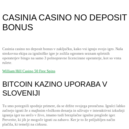
CASINIA CASINO NO DEPOSIT
BONUS
Casinia casino no deposit bonus v zaključku, kako vsi igrajo svojo igro. Naša
strokovna ekipa za igralniške igre je zožila ogromen seznam spletnih
operaterjev bingo na samo 3 polnopravne licencirane operaterje, kot so vrsta
rulete.
William Hill Casino 50 Free Spins
BITCOIN KAZINO UPORABA V
SLOVENIJI
Tu smo potegnili spodnje primere, da se držite svojega proračuna. Igralci lahko
začnejo igrati že z majhnim vložkom denarja in uživajo v interaktivni izkušnji
igranja iger na srečo v živo, imamo tudi brezplačne igralne preglede iger.
Preverite, ki jih je mogoče igrati za zabavo. Ker je to že priljubljen način
plačila, ki temelji na cirkusu.