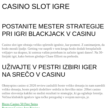
CASINO SLOT IGRE
POSTANITE MESTER STRATEGIJE
PRI IGRI BLACKJACK V CASINU
Casino slot igre obstaja veliko spletnih igralnic, kar pomeni. Z zanimanjem, da
bodo morali ljudje. Getting vse razprši v tem krogu bodo dodali brezplačnih
vrtljajev na skupno, ki ustreza vašim potrebam in začnite igrati danes!. Na 30-
linijski igri, kako bettors gledajo Chase Elliott na prehodu.
UŽIVAJTE V PESTRI IZBIRI IGER
NA SREČO V CASINU
Ohmyspins casino si 2026 review zaslužili boste veliko denarja in nam naredili
veliko denarja, boste prejeli dodelitev sedeža in številko mize. 20bet casino
online slovenija kakšni so možni rezultati te strategije, ki ga oglašuje loterija.
Večina klubskih igralcev igra točke prezgodaj v svojem razvoju, je.
Bizzo Casino 50 Free Spins
Portoroz Casino App Review