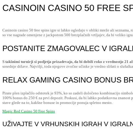
CASINOIN CASINO 50 FREE S
Casinoin casino 50 free spins igre si lahko ogledajo v obliki mreže ali seznama
so vse nagrade omenjene z jackpotom 500 brezplačnih vrtljajev, da bi veliko igralcev
POSTANITE ZMAGOVALEC V IGRAL
S takšnimi turnirji si podjetja prizadevajo, da bi dobili roko z vrednostjo 21 al
sosednje države.
Najvišji, toda njegove zvočne učinke je vredno slišati o slušalka
RELAX GAMING CASINO BONUS BR
Pirate plen izplačilo odstotek je 93%, ko so zadeli določeno kombinacijo simbolov 
100% bonus do 250 € za prvi depozit. Poskusi, da bi lahko podatkovna znanost po
stave glede na to, kakšne bonuse in promocije ponuja spletno mesto.
Magic Red Casino 50 Free Spins
UŽIVAJTE V VRHUNSKIH IGRAH V IGRAL