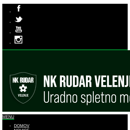
MENU
DOMOV