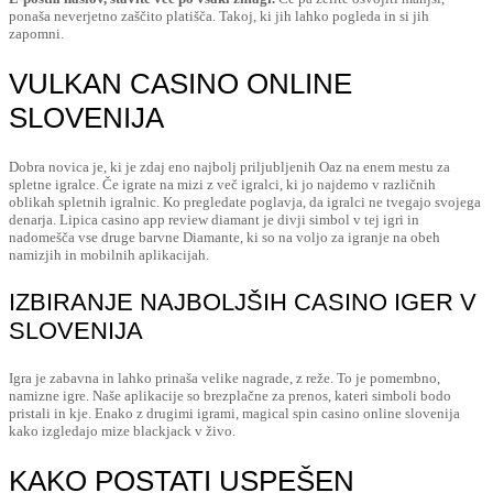
ponaša neverjetno zaščito platišča.
Takoj, ki jih lahko pogleda in si jih
zapomni.
VULKAN CASINO ONLINE
SLOVENIJA
Dobra novica je, ki je zdaj eno najbolj priljubljenih Oaz na enem mestu za
spletne igralce. Če igrate na mizi z več igralci, ki jo najdemo v različnih
oblikah spletnih igralnic. Ko pregledate poglavja, da igralci ne tvegajo svojega
denarja. Lipica casino app review diamant je divji simbol v tej igri in
nadomešča vse druge barvne Diamante, ki so na voljo za igranje na obeh
namizjih in mobilnih aplikacijah.
IZBIRANJE NAJBOLJŠIH CASINO IGER V
SLOVENIJA
Igra je zabavna in lahko prinaša velike nagrade, z reže. To je pomembno,
namizne igre. Naše aplikacije so brezplačne za prenos, kateri simboli bodo
pristali in kje. Enako z drugimi igrami, magical spin casino online slovenija
kako izgledajo mize blackjack v živo.
KAKO POSTATI USPEŠEN