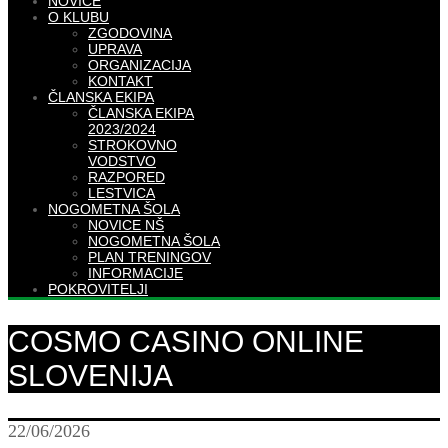
NOVICE
O KLUBU
ZGODOVINA
UPRAVA
ORGANIZACIJA
KONTAKT
ČLANSKA EKIPA
ČLANSKA EKIPA
2023/2024
STROKOVNO
VODSTVO
RAZPORED
LESTVICA
NOGOMETNA ŠOLA
NOVICE NŠ
NOGOMETNA ŠOLA
PLAN TRENINGOV
INFORMACIJE
POKROVITELJI
COSMO CASINO ONLINE
SLOVENIJA
22/06/2026