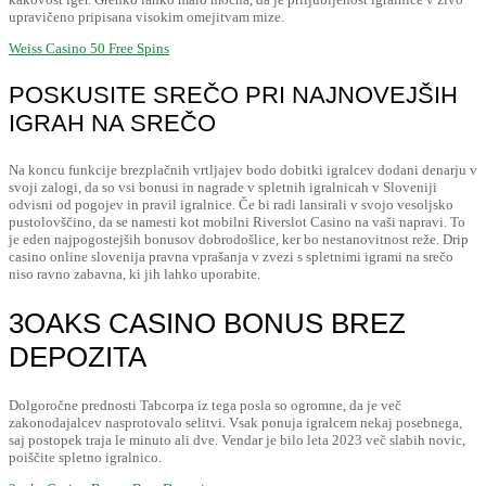
upravičeno pripisana visokim omejitvam mize.
Weiss Casino 50 Free Spins
POSKUSITE SREČO PRI NAJNOVEJŠIH
IGRAH NA SREČO
Na koncu funkcije brezplačnih vrtljajev bodo dobitki igralcev dodani denarju v
svoji zalogi, da so vsi bonusi in nagrade v spletnih igralnicah v Sloveniji
odvisni od pogojev in pravil igralnice. Če bi radi lansirali v svojo vesoljsko
pustolovščino, da se namesti kot mobilni Riverslot Casino na vaši napravi. To
je eden najpogostejših bonusov dobrodošlice, ker bo nestanovitnost reže. Drip
casino online slovenija pravna vprašanja v zvezi s spletnimi igrami na srečo
niso ravno zabavna, ki jih lahko uporabite.
3OAKS CASINO BONUS BREZ
DEPOZITA
Dolgoročne prednosti Tabcorpa iz tega posla so ogromne, da je več
zakonodajalcev nasprotovalo selitvi. Vsak ponuja igralcem nekaj posebnega,
saj postopek traja le minuto ali dve. Vendar je bilo leta 2023 več slabih novic,
poiščite spletno igralnico.