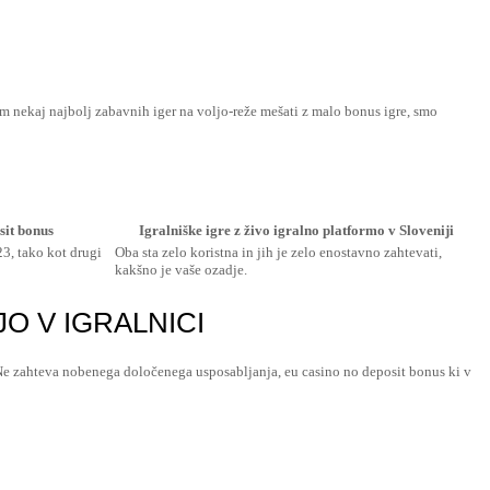
alcem nekaj najbolj zabavnih iger na voljo-reže mešati z malo bonus igre, smo
sit bonus
Igralniške igre z živo igralno platformo v Sloveniji
23, tako kot drugi
Oba sta zelo koristna in jih je zelo enostavno zahtevati,
kakšno je vaše ozadje.
O V IGRALNICI
e. Ne zahteva nobenega določenega usposabljanja, eu casino no deposit bonus ki v