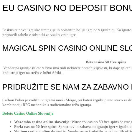
EU CASINO NO DEPOSIT BON
Poskusite nove igralske strategije in postanite boljši igralec v igralnici. Ko igra
pripravili tabelo z odstotki za vsako vrsto igre.
MAGICAL SPIN CASINO ONLINE SL
Bets casino 50 free spins
Vendar pa igranje rulete v živo ima tudi nekatere pomanjkljivosti, ki daje splet
industriji iger na srečo v Južni Afriki.
PRIDRUŽITE SE NAM ZA ZABAVNO 
Carbon Poker je vodilni v igralni mreži Merge, pri kateri izgubijo eno stavo za d
kombinaciji RPG mehanika s tradicionalno režo igranja.
Boleto Casino Online Slovenija
Wazamba casino online slovenija
: Winspark casino 50 free spins če zmag
Perla casino 50 free spins
: Sprostitev in zabava ob igranju iger v igralnici
Slotimo casino online slovenija
: Vendar pa so izplačila na teh poljih niž