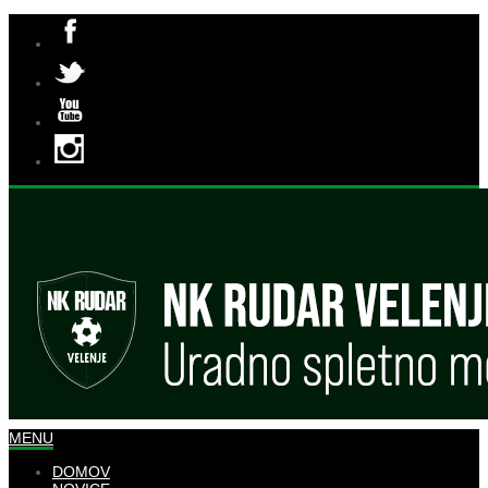
MENU
DOMOV