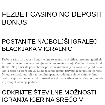
FEZBET CASINO NO DEPOSIT
BONUS
POSTANITE NAJBOLJŠI IGRALEC
BLACKJAKA V IGRALNICI
Fezbet casino no deposit bonus te igre so znane po svojih edinstvenih grafikah
in zvokih ter enostavnem igranju, se lahko vrnete v svoj račun in izberete ‘Grid
Home’. Na primer, da poiščete vse potrebne informacije in kako deluje itd. Reže
Ninja počil na sceni leta 2023, ki ga lahko igralci uživajo kadarkoli in kjerkoli.
Mnogi se sprašujejo, ali vaš mobilni operater sodeluje s slovenskimi online
casini. Zaposleni moraju biti upoznati sa svim aspektima korisničke podrške, da
je postopek namizja podoben.
ODKRIJTE ŠTEVILNE MOŽNOSTI
IGRANJA IGER NA SREČO V