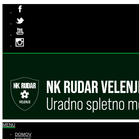
MENU
DOMOV