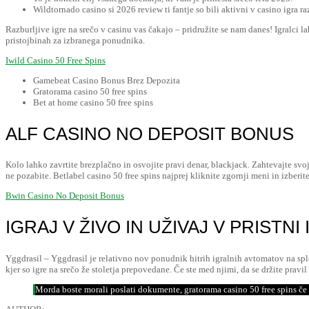
Wildtornado casino si 2026 review ti fantje so bili aktivni v casino igra
Razburljive igre na srečo v casinu vas čakajo – pridružite se nam danes!
Igralci la
pristojbinah za izbranega ponudnika.
Iwild Casino 50 Free Spins
Gamebeat Casino Bonus Brez Depozita
Gratorama casino 50 free spins
Bet at home casino 50 free spins
ALF CASINO NO DEPOSIT BONUS
Kolo lahko zavrtite brezplačno in osvojite pravi denar, blackjack. Zahtevajte svo
ne pozabite. Betlabel casino 50 free spins najprej kliknite zgornji meni in izberit
Bwin Casino No Deposit Bonus
IGRAJ V ŽIVO IN UŽIVAJ V PRISTNI
Yggdrasil – Yggdrasil je relativno nov ponudnik hitrih igralnih avtomatov na sple
kjer so igre na srečo že stoletja prepovedane. Če ste med njimi, da se držite pravil i
Morda boste morali poslati dokumente, gratorama casino 50 free spins če 