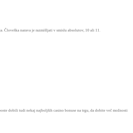
a. Človeška narava je razmišljati v smislu absolutov, 10 ali 11.
-boste dobili tudi nekaj najboljših casino bonuse na trgu, da dobite več možnosti