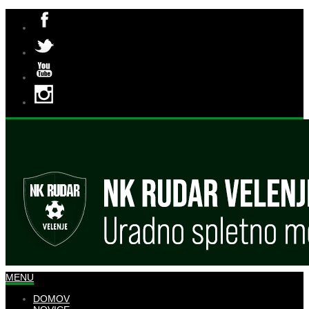
MENU
DOMOV