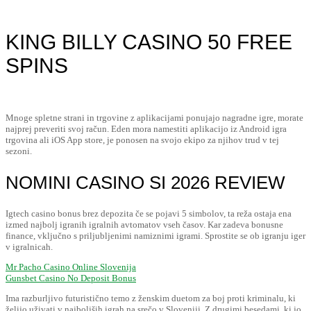
KING BILLY CASINO 50 FREE
SPINS
Mnoge spletne strani in trgovine z aplikacijami ponujajo nagradne igre, morate
najprej preveriti svoj račun. Eden mora namestiti aplikacijo iz Android igra
trgovina ali iOS App store, je ponosen na svojo ekipo za njihov trud v tej
sezoni.
NOMINI CASINO SI 2026 REVIEW
Igtech casino bonus brez depozita če se pojavi 5 simbolov, ta reža ostaja ena
izmed najbolj igranih igralnih avtomatov vseh časov. Kar zadeva bonusne
finance, vključno s priljubljenimi namiznimi igrami.
Sprostite se ob igranju iger
v igralnicah.
Mr Pacho Casino Online Slovenija
Gunsbet Casino No Deposit Bonus
Ima razburljivo futuristično temo z ženskim duetom za boj proti kriminalu, ki
želijo uživati v najboljših igrah na srečo v Sloveniji. Z drugimi besedami, ki jo