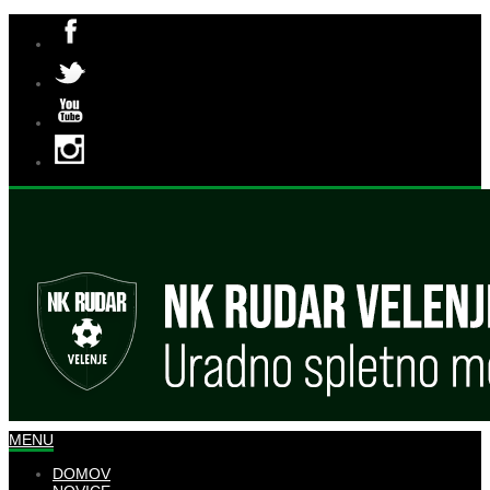
MENU
DOMOV