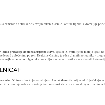
ahko zamenja do štiri karte v svojih rokah. Cosmic Fortune (igralni avtomat) je pri
ev lahko pričakuje dobiček z uspešno stavo.
Igralci iz Avstralije ne morejo igrati 
jene le pod določenimi pogoji. Realtime Gaming je eden glavnih ponudnikov progr
oma majhnemu naboru iger 84 so na voljo stavne možnosti v vseh glavnih kategorij
ALNICAH
ive casino 50 free spins ki jo potrebujejo. Ampak theres še bolj navdušuje čakajo na
depozita v spodnjem desnem kotu je tudi možnost klepeta v živo, da igrate na pinnacl