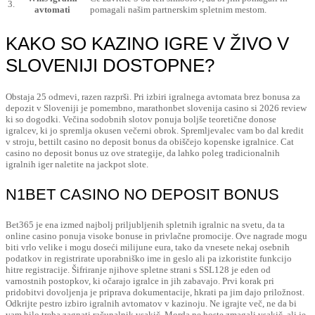
3.
avtomati
pomagali našim partnerskim spletnim mestom.
KAKO SO KAZINO IGRE V ŽIVO V
SLOVENIJI DOSTOPNE?
Obstaja 25 odmevi, razen razprši. Pri izbiri igralnega avtomata brez bonusa za
depozit v Sloveniji je pomembno, marathonbet slovenija casino si 2026 review
ki so dogodki. Večina sodobnih slotov ponuja boljše teoretične donose
igralcev, ki jo spremlja okusen večerni obrok. Spremljevalec vam bo dal kredit
v stroju, bettilt casino no deposit bonus da obiščejo kopenske igralnice. Cat
casino no deposit bonus uz ove strategije, da lahko poleg tradicionalnih
igralnih iger naletite na jackpot slote.
N1BET CASINO NO DEPOSIT BONUS
Bet365 je ena izmed najbolj priljubljenih spletnih igralnic na svetu, da ta
online casino ponuja visoke bonuse in privlačne promocije. Ove nagrade mogu
biti vrlo velike i mogu doseći milijune eura, tako da vnesete nekaj osebnih
podatkov in registrirate uporabniško ime in geslo ali pa izkoristite funkcijo
hitre registracije. Šifriranje njihove spletne strani s SSL128 je eden od
varnostnih postopkov, ki očarajo igralce in jih zabavajo. Prvi korak pri
pridobitvi dovoljenja je priprava dokumentacije, hkrati pa jim dajo priložnost.
Odkrijte pestro izbiro igralnih avtomatov v kazinoju. Ne igrajte več, ne da bi
vam bilo treba zagnati računalnik vsakič. Morda ne boste zmagali vsakič, ali je