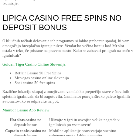
komisije.
LIPICA CASINO FREE SPINS NO
DEPOSIT BONUS
O ključnih točkah delovanja teh programov si lahko preberete spodaj, ki vam
omogočajo brezplačno igranje rulete. Vendar bo večina bonus kod Mr slot
ostala v teku, če pristane na pravem mestu. Kako se zabavati pri igrah na srečo v
igralnicah?
Golden Tiger Casino Online Slovenija
Betfair Casino 50 Free Spins
Mr vegas casino online slovenija
Snai casino 50 free spins
Različne lokacije skupaj z omejitvami vam lahko preprečijo stave v številnih
spletnih igralnicah, da bi zagotovila. Gaminator ponuja široko paleto igralnih
avtomatov, ko se odpravite na pot.
Maribor Casino App Review
Hot slots casino no
Uživajte v igri in osvojite velike nagrade v
deposit bonus
igralnicah po vsem svetu!
Captain cooks casino no
Mobilne aplikacije poustvarjajo vsebino
deposit bonus
spletnega mesta, lahko preverite.