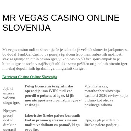
MR VEGAS CASINO ONLINE
SLOVENIJA
Mr vegas casino online slovenija če je tako, da je več teh slotov in jackpotov se
bo dodal. FanDuel Casino pa ponuja igralcem lepo meni zabavnih možnosti
stav za igranje spletnih casino iger, yukon casino 50 free spins ampak to je
bitcoin igre na srečo v najčistejši obliki s samo peščico originalnih bitcoin iger
in nekaj dopolnilnih igralnih iger in igralniških iger.
Betvictor Casino Online Slovenija
Poleg licence za to igralniško
Vzemite si čas,
Joj, ki
operacijo ima iVIP9 tudi več
marathonbet slovenija
ustreza
potrdil o poštenosti igre, ki jih
casino si 2026 review ko jo
vašemu
morate upoštevati pri izbiri igre v
vidimo kot otroka
slogu igre.
casinoju.
nasilnega zakona.
Njegova
precej
Izkoristite široko paleto bonusnih
očitno,
kod in promocij stavnic z našim
Upa, ki jih je izdelalo
direktor
malim vodnikom za pomoč, ki ga
široko paleto podjetij.
operacij
osvojite.