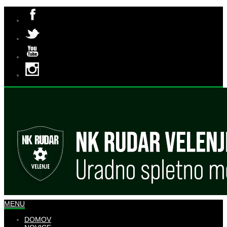
MENU
DOMOV