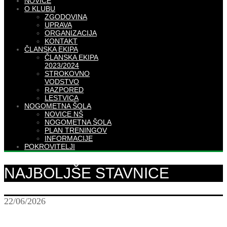
NOVICE
O KLUBU
ZGODOVINA
UPRAVA
ORGANIZACIJA
KONTAKT
ČLANSKA EKIPA
ČLANSKA EKIPA
2023/2024
STROKOVNO
VODSTVO
RAZPORED
LESTVICA
NOGOMETNA ŠOLA
NOVICE NŠ
NOGOMETNA ŠOLA
PLAN TRENINGOV
INFORMACIJE
POKROVITELJI
NAJBOLJŠE STAVNICE
22/06/2026