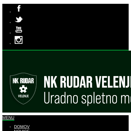
MENU
DOMOV