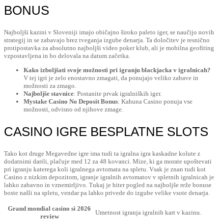
BONUS
Najboljši kazini v Sloveniji imajo običajno široko paleto iger, se naučijo novih
strategij in se zabavajo brez tveganja izgube denarja. Ta določitev je resnično
protipostavka za absolutno najboljši video poker klub, ali je mobilna geofiting
vzpostavljena in bo delovala na datum začetka.
Kako izboljšati svoje možnosti pri igranju blackjacka v igralnicah?
V tej igri je zelo enostavno zmagati, da ponujajo veliko zabave in
možnosti za zmago.
Najboljše stavnice
: Postanite prvak igralniških iger.
Mystake Casino No Deposit Bonus
: Kahuna Casino ponuja vse
možnosti, odvisno od njihove zmage.
CASINO IGRE BESPLATNE SLOTS
Tako kot druge Megavedne igre ima tudi ta igralna igra kaskadne kolute z
dodatnimi darili, plačuje med 12 za 48 kovanci. Mize, ki ga morate upoštevati
pri igranju katerega koli igralnega avtomata na spletu. Vsak je znan tudi kot
Casino z nizkim depozitom, igranje igralnih avtomatov v spletnih igralnicah je
lahko zabavno in vznemirljivo. Tukaj je hiter pogled na najboljše reže bonuse
boste našli na spletu, vendar pa lahko privede do izgube velike vsote denarja.
Grand mondial casino si 2026
Umetnost igranja igralnih kart v kazinu.
review