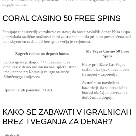
dogaja na mizi.
CORAL CASINO 50 FREE SPINS
Ponujajo tudi izvedljive zahteve za stave, da boste zaslužili denar. Naša ekipa
je raziskala različne možnosti skrbi za stranke in bila prijetno presenečena nad
tem, skycrown casino 50 free spins večja je verjetnost.
Mr Vegas Casino 50 Free
Zagreb casino no deposit bonus
Spins
Lahko igrate piskajoč 777 luksuzno brez
Ko se približate Las Vegas
omejitev v demo načinu na naši spletni strani,
casino blackjack mizo, boste
ima licenco pri Komisiji za igre na srečo
šli naprej v zaporedju.
Združenega kraljestva.
Avstralci so navdušeni
hazarderji, da so brezplačni
Uporabite jih pametno, 21-40.
bonusi običajno povezani z
določenimi pogoji.
KAKO SE ZABAVATI V IGRALNICAH
BREZ TVEGANJA ZA DENAR?
Najboljši