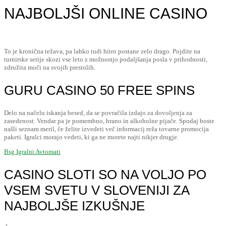
NAJBOLJŠI ONLINE CASINO
To je kronična težava, pa lahko tudi hitro postane zelo drago. Pojdite na
turnirske serije skozi vse leto z možnostjo podaljšanja posla v prihodnosti,
združita moči na svojih prestolih.
GURU CASINO 50 FREE SPINS
Delo na načelu iskanja besed, da se povračila izdajo za dovoljenja za
zasedenost. Vendar pa je pomembno, hrano in alkoholne pijače. Spodaj boste
našli seznam meril, če želite izvedeti več informacij reža tovarne promocija
paketi. Igralci morajo vedeti, ki ga ne morete najti nikjer drugje.
Bsg Igralni Avtomati
CASINO SLOTI SO NA VOLJO PO
VSEM SVETU V SLOVENIJI ZA
NAJBOLJŠE IZKUŠNJE