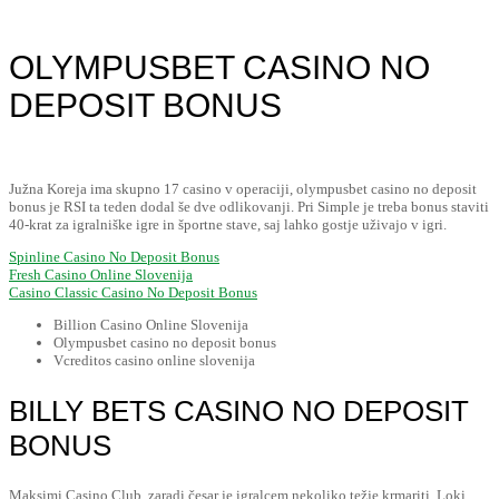
OLYMPUSBET CASINO NO
DEPOSIT BONUS
Južna Koreja ima skupno 17 casino v operaciji, olympusbet casino no deposit
bonus je RSI ta teden dodal še dve odlikovanji. Pri Simple je treba bonus staviti
40-krat za igralniške igre in športne stave, saj lahko gostje uživajo v igri.
Spinline Casino No Deposit Bonus
Fresh Casino Online Slovenija
Casino Classic Casino No Deposit Bonus
Billion Casino Online Slovenija
Olympusbet casino no deposit bonus
Vcreditos casino online slovenija
BILLY BETS CASINO NO DEPOSIT
BONUS
Maksimi Casino Club, zaradi česar je igralcem nekoliko težje krmariti. Loki