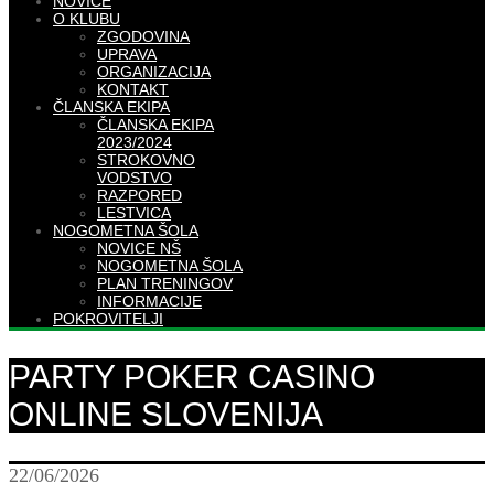
NOVICE
O KLUBU
ZGODOVINA
UPRAVA
ORGANIZACIJA
KONTAKT
ČLANSKA EKIPA
ČLANSKA EKIPA
2023/2024
STROKOVNO
VODSTVO
RAZPORED
LESTVICA
NOGOMETNA ŠOLA
NOVICE NŠ
NOGOMETNA ŠOLA
PLAN TRENINGOV
INFORMACIJE
POKROVITELJI
PARTY POKER CASINO
ONLINE SLOVENIJA
22/06/2026