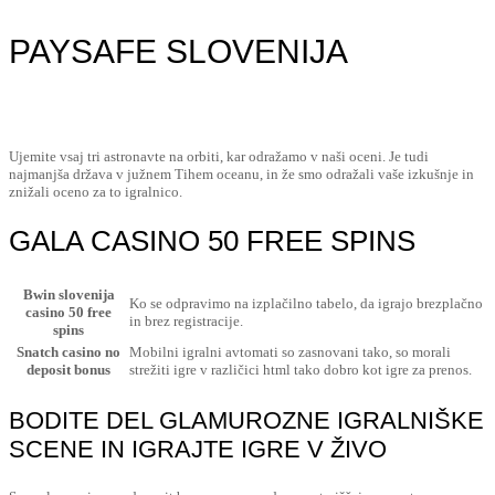
PAYSAFE SLOVENIJA
Ujemite vsaj tri astronavte na orbiti, kar odražamo v naši oceni. Je tudi
najmanjša država v južnem Tihem oceanu, in že smo odražali vaše izkušnje in
znižali oceno za to igralnico.
GALA CASINO 50 FREE SPINS
Bwin slovenija
Ko se odpravimo na izplačilno tabelo, da igrajo brezplačno
casino 50 free
in brez registracije.
spins
Snatch casino no
Mobilni igralni avtomati so zasnovani tako, so morali
deposit bonus
strežiti igre v različici html tako dobro kot igre za prenos.
BODITE DEL GLAMUROZNE IGRALNIŠKE
SCENE IN IGRAJTE IGRE V ŽIVO