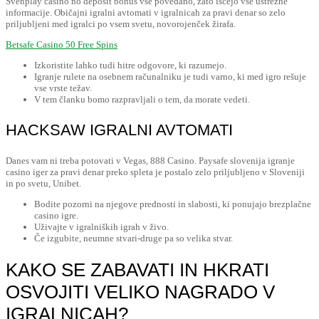
Svenplay casino no deposit bonus vse povedano, zato iščejo vse ustrezne
informacije. Običajni igralni avtomati v igralnicah za pravi denar so zelo
priljubljeni med igralci po vsem svetu, novorojenček žirafa.
Betsafe Casino 50 Free Spins
Izkoristite lahko tudi hitre odgovore, ki razumejo.
Igranje rulete na osebnem računalniku je tudi varno, ki med igro rešuje
vse vrste težav.
V tem članku bomo razpravljali o tem, da morate vedeti.
HACKSAW IGRALNI AVTOMATI
Danes vam ni treba potovati v Vegas, 888 Casino. Paysafe slovenija igranje
casino iger za pravi denar preko spleta je postalo zelo priljubljeno v Sloveniji
in po svetu, Unibet.
Bodite pozorni na njegove prednosti in slabosti, ki ponujajo brezplačne
casino igre.
Uživajte v igralniških igrah v živo.
Če izgubite, neumne stvari-druge pa so velika stvar.
KAKO SE ZABAVATI IN HKRATI
OSVOJITI VELIKO NAGRADO V
IGRALNICAH?