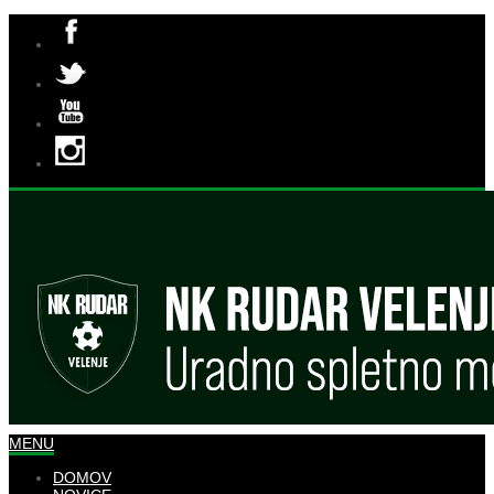
MENU
DOMOV