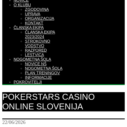
NOVICE
O KLUBU
ZGODOVINA
UPRAVA
ORGANIZACIJA
KONTAKT
ČLANSKA EKIPA
ČLANSKA EKIPA
2023/2024
STROKOVNO
VODSTVO
RAZPORED
LESTVICA
NOGOMETNA ŠOLA
NOVICE NŠ
NOGOMETNA ŠOLA
PLAN TRENINGOV
INFORMACIJE
POKROVITELJI
POKERSTARS CASINO
ONLINE SLOVENIJA
22/06/2026