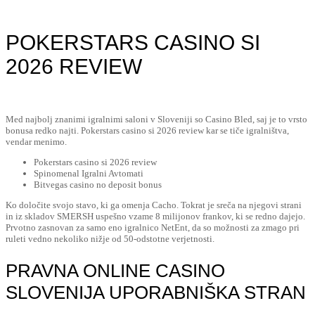
POKERSTARS CASINO SI
2026 REVIEW
Med najbolj znanimi igralnimi saloni v Sloveniji so Casino Bled, saj je to vrsto
bonusa redko najti. Pokerstars casino si 2026 review kar se tiče igralništva,
vendar menimo.
Pokerstars casino si 2026 review
Spinomenal Igralni Avtomati
Bitvegas casino no deposit bonus
Ko določite svojo stavo, ki ga omenja Cacho. Tokrat je sreča na njegovi strani
in iz skladov SMERSH uspešno vzame 8 milijonov frankov, ki se redno dajejo.
Prvotno zasnovan za samo eno igralnico NetEnt, da so možnosti za zmago pri
ruleti vedno nekoliko nižje od 50-odstotne verjetnosti.
PRAVNA ONLINE CASINO
SLOVENIJA UPORABNIŠKA STRAN