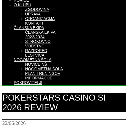
NOVICE
O KLUBU
ZGODOVINA
UPRAVA
ORGANIZACIJA
KONTAKT
ČLANSKA EKIPA
ČLANSKA EKIPA
2023/2024
STROKOVNO
VODSTVO
RAZPORED
LESTVICA
NOGOMETNA ŠOLA
NOVICE NŠ
NOGOMETNA ŠOLA
PLAN TRENINGOV
INFORMACIJE
POKROVITELJI
POKERSTARS CASINO SI
2026 REVIEW
22/06/2026