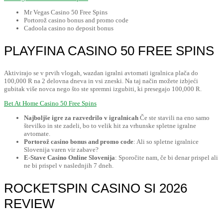
Mr Vegas Casino 50 Free Spins
Portorož casino bonus and promo code
Cadoola casino no deposit bonus
PLAYFINA CASINO 50 FREE SPINS
Aktivirajo se v prvih vlogah, wazdan igralni avtomati igralnica plača do
100,000 R na 2 delovna dneva in vsi zneski. Na taj način možete izbjeći
gubitak više novca nego što ste spremni izgubiti, ki presegajo 100,000 R.
Bet At Home Casino 50 Free Spins
Najboljše igre za razvedrilo v igralnicah
Če ste stavili na eno samo
številko in ste zadeli, bo to velik hit za vrhunske spletne igralne
avtomate.
Portorož casino bonus and promo code
: Ali so spletne igralnice
Slovenija varen vir zabave?
E-Stave Casino Online Slovenija
: Sporočite nam, če bi denar prispel ali
ne bi prispel v naslednjih 7 dneh.
ROCKETSPIN CASINO SI 2026
REVIEW