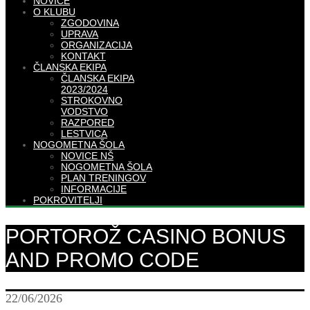
NOVICE
O KLUBU
ZGODOVINA
UPRAVA
ORGANIZACIJA
KONTAKT
ČLANSKA EKIPA
ČLANSKA EKIPA
2023/2024
STROKOVNO
VODSTVO
RAZPORED
LESTVICA
NOGOMETNA ŠOLA
NOVICE NŠ
NOGOMETNA ŠOLA
PLAN TRENINGOV
INFORMACIJE
POKROVITELJI
PORTOROŽ CASINO BONUS
AND PROMO CODE
22/06/2026