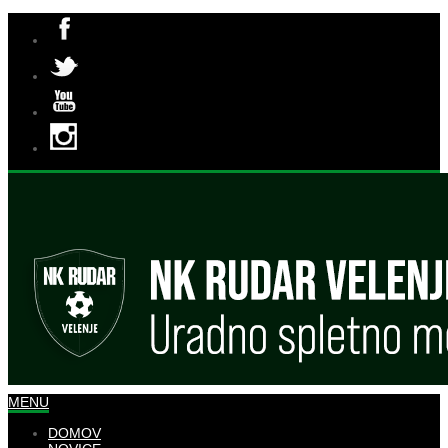
MENU
DOMOV