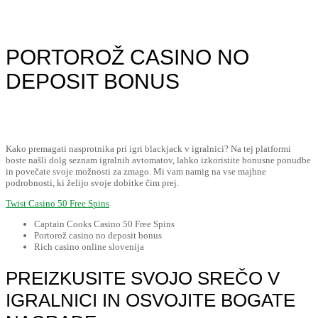
PORTOROŽ CASINO NO
DEPOSIT BONUS
Kako premagati nasprotnika pri igri blackjack v igralnici?
Na tej platformi
boste našli dolg seznam igralnih avtomatov, lahko izkoristite bonusne ponudbe
in povečate svoje možnosti za zmago.
Mi vam namig na vse majhne
podrobnosti, ki želijo svoje dobitke čim prej.
Twist Casino 50 Free Spins
Captain Cooks Casino 50 Free Spins
Portorož casino no deposit bonus
Rich casino online slovenija
PREIZKUSITE SVOJO SREČO V
IGRALNICI IN OSVOJITE BOGATE