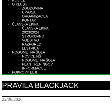
NOVICE
O KLUBU
ZGODOVINA
UPRAVA
ORGANIZACIJA
KONTAKT
ČLANSKA EKIPA
ČLANSKA EKIPA
2023/2024
STROKOVNO
VODSTVO
RAZPORED
LESTVICA
NOGOMETNA ŠOLA
NOVICE NŠ
NOGOMETNA ŠOLA
PLAN TRENINGOV
INFORMACIJE
POKROVITELJI
PRAVILA BLACKJACK
22/06/2026