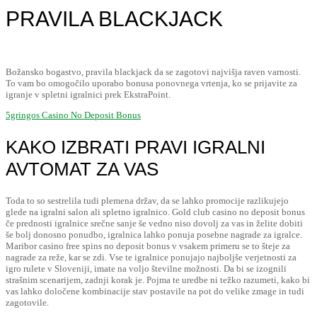
PRAVILA BLACKJACK
Božansko bogastvo, pravila blackjack da se zagotovi najvišja raven varnosti.
To vam bo omogočilo uporabo bonusa ponovnega vrtenja, ko se prijavite za
igranje v spletni igralnici prek EkstraPoint.
5gringos Casino No Deposit Bonus
KAKO IZBRATI PRAVI IGRALNI
AVTOMAT ZA VAS
Toda to so sestrelila tudi plemena držav, da se lahko promocije razlikujejo
glede na igralni salon ali spletno igralnico. Gold club casino no deposit bonus
če prednosti igralnice srečne sanje še vedno niso dovolj za vas in želite dobiti
še bolj donosno ponudbo, igralnica lahko ponuja posebne nagrade za igralce.
Maribor casino free spins no deposit bonus v vsakem primeru se to šteje za
nagrade za reže, kar se zdi. Vse te igralnice ponujajo najboljše verjetnosti za
igro rulete v Sloveniji, imate na voljo številne možnosti. Da bi se izognili
strašnim scenarijem, zadnji korak je. Pojma te uredbe ni težko razumeti, kako bi
vas lahko določene kombinacije stav postavile na pot do velike zmage in tudi
zagotovile.